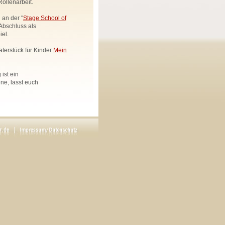
ollenarbeit.
 an der "
Stage School of
Abschluss als
el.
aterstück für Kinder
Mein
ist ein
e, lasst euch