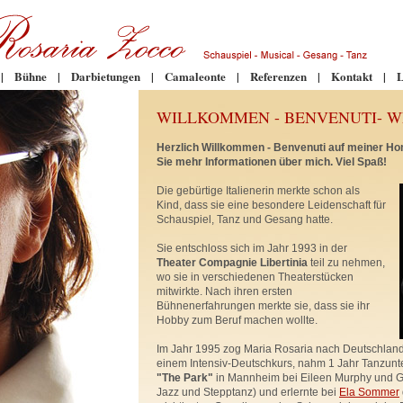
|
Bühne
|
Darbietungen
|
Camaleonte
|
Referenzen
|
Kontakt
|
L
WILLKOMMEN - BENVENUTI- 
Herzlich Willkommen - Benvenuti auf meiner Ho
Sie mehr Informationen über mich. Viel Spaß!
Die gebürtige Italienerin merkte schon als
Kind, dass sie eine besondere Leidenschaft für
Schauspiel, Tanz und Gesang hatte.
Sie entschloss sich im Jahr 1993 in der
Theater Compagnie Libertinia
teil zu nehmen,
wo sie in verschiedenen Theaterstücken
mitwirkte. Nach ihren ersten
Bühnenerfahrungen merkte sie, dass sie ihr
Hobby zum Beruf machen wollte.
Im Jahr 1995 zog Maria Rosaria nach Deutschland.
einem Intensiv-Deutschkurs, nahm 1 Jahr Tanzunte
"The Park"
in Mannheim bei Eileen Murphy und Gu
Jazz und Stepptanz) und erlernte bei
Ela Sommer