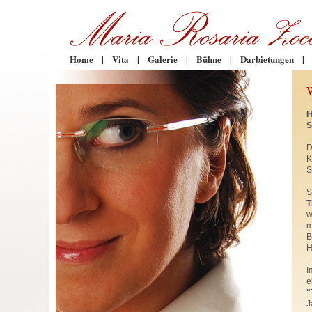
Home
|
Vita
|
Galerie
|
Bühne
|
Darbietungen
|
H
S
D
K
S
S
T
w
m
B
H
I
e
"
J