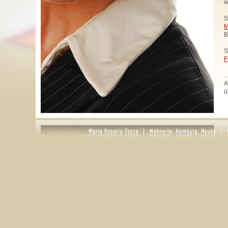
w
S
M
B
S
F
…
A
ü