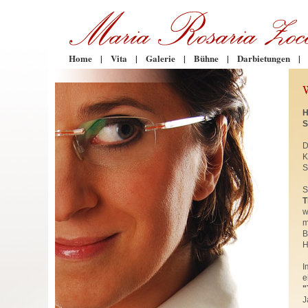
Home
|
Vita
|
Galerie
|
Bühne
|
Darbietungen
|
H
S
D
K
S
S
T
w
m
B
H
I
e
"
J