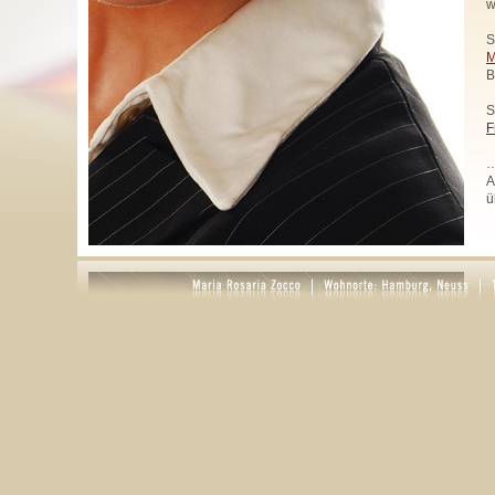
w
S
M
B
S
F
…
A
ü