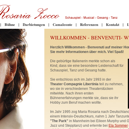
|
Bühne
|
Darbietungen
|
Camaleonte
|
Referenzen
|
Kontakt
|
L
WILLKOMMEN - BENVENUTI- 
Herzlich Willkommen - Benvenuti auf meiner Ho
Sie mehr Informationen über mich. Viel Spaß!
Die gebürtige Italienerin merkte schon als
Kind, dass sie eine besondere Leidenschaft für
Schauspiel, Tanz und Gesang hatte.
Sie entschloss sich im Jahr 1993 in der
Theater Compagnie Libertinia
teil zu nehmen,
wo sie in verschiedenen Theaterstücken
mitwirkte. Nach ihren ersten
Bühnenerfahrungen merkte sie, dass sie ihr
Hobby zum Beruf machen wollte.
Im Jahr 1995 zog Maria Rosaria nach Deutschland.
einem Intensiv-Deutschkurs, nahm 1 Jahr Tanzunte
"The Park"
in Mannheim bei Eileen Murphy und Gu
Jazz und Stepptanz) und erlernte bei
Ela Sommer