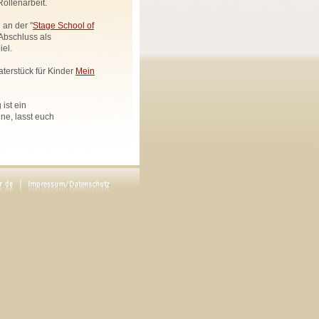
ollenarbeit.
 an der "
Stage School of
Abschluss als
el.
aterstück für Kinder
Mein
ist ein
e, lasst euch