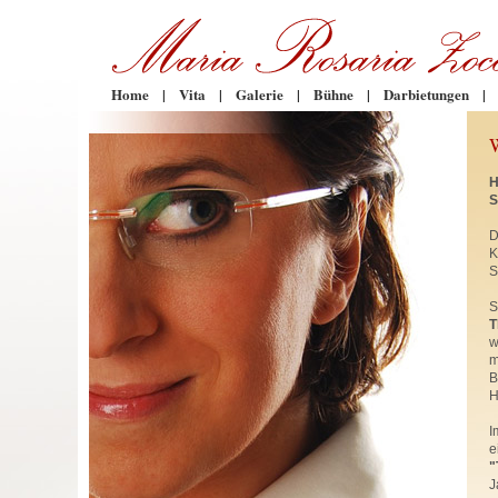
Home
|
Vita
|
Galerie
|
Bühne
|
Darbietungen
|
H
S
D
K
S
S
T
w
m
B
H
I
e
"
J