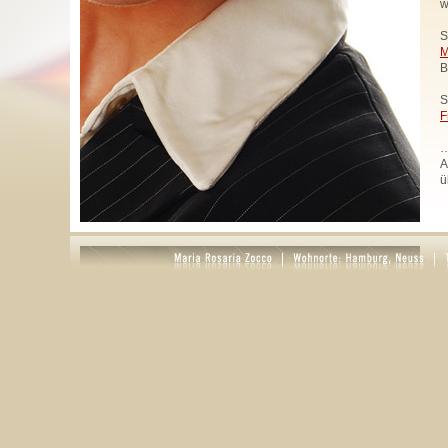
w
S
M
B
S
F
…
A
ü