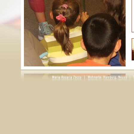
S
g
D