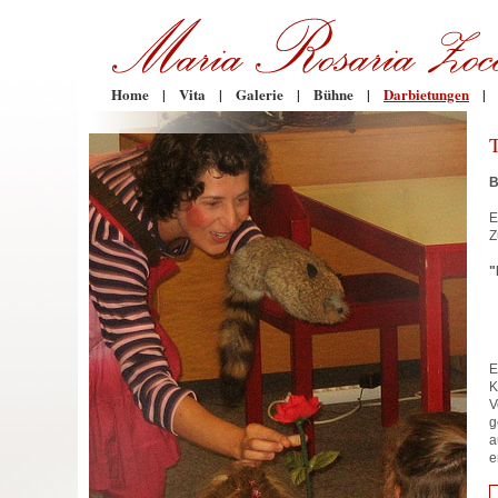
Home
|
Vita
|
Galerie
|
Bühne
|
Darbietungen
|
B
E
Z
"
E
K
V
g
a
e