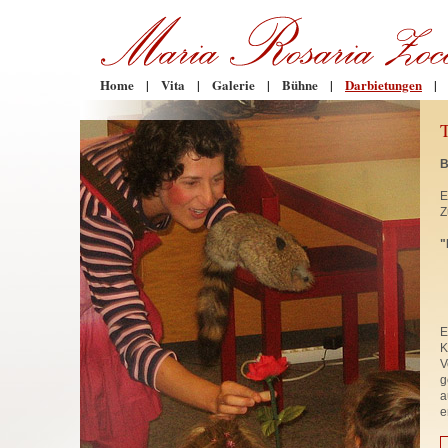
Home
|
Vita
|
Galerie
|
Bühne
|
Darbietungen
|
B
E
Z
"
E
K
V
g
a
e