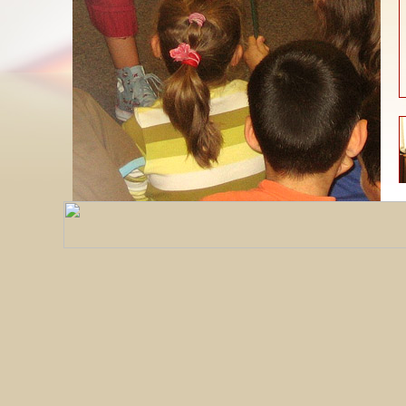
S
g
D