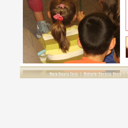
S
g
D