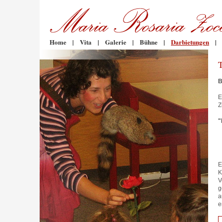
Home
|
Vita
|
Galerie
|
Bühne
|
Darbietungen
|
B
E
Z
"
E
K
V
g
a
e