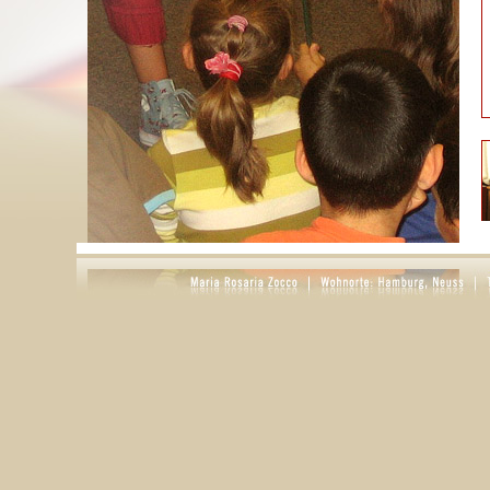
S
g
D