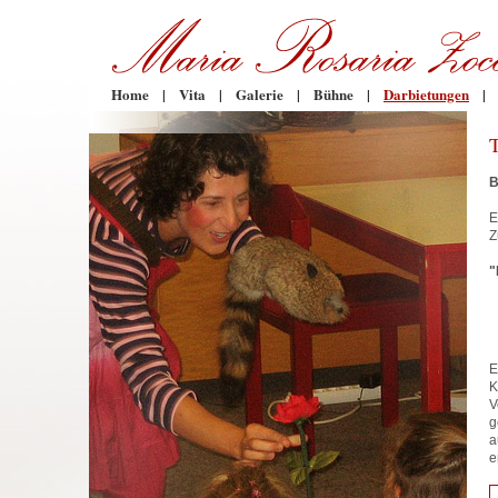
Home
|
Vita
|
Galerie
|
Bühne
|
Darbietungen
|
B
E
Z
"
E
K
V
g
a
e