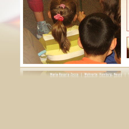
S
g
D