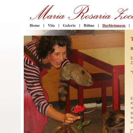
Home
|
Vita
|
Galerie
|
Bühne
|
Darbietungen
|
B
E
Z
"
E
K
V
g
a
e