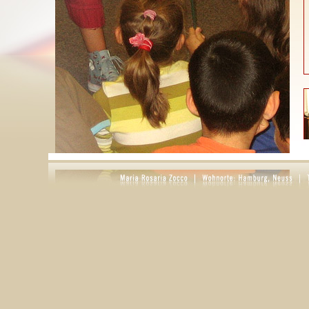
S
g
D