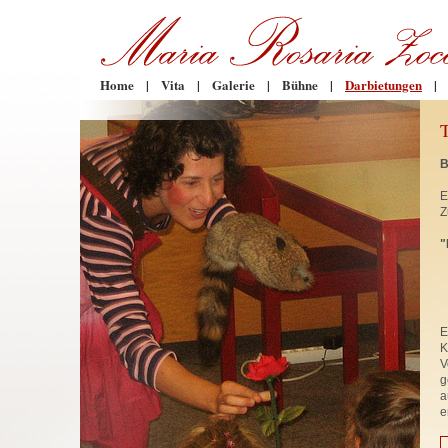
Home
|
Vita
|
Galerie
|
Bühne
|
Darbietungen
|
B
E
Z
"
E
K
V
g
a
e