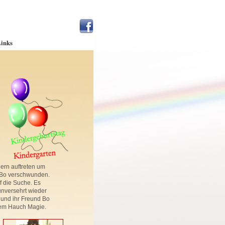
inks
dern auftreten um
 Bo verschwunden.
uf die Suche. Es
unversehrt wieder
i und ihr Freund Bo
inem Hauch Magie.