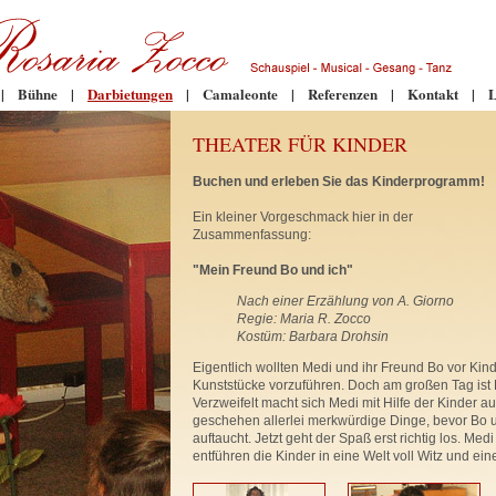
|
Bühne
|
Darbietungen
|
Camaleonte
|
Referenzen
|
Kontakt
|
L
THEATER FÜR KINDER
Buchen und erleben Sie das Kinderprogramm!
Ein kleiner Vorgeschmack hier in der
Zusammenfassung:
"Mein Freund Bo und ich"
Nach einer Erzählung von A. Giorno
Regie: Maria R. Zocco
Kostüm: Barbara Drohsin
Eigentlich wollten Medi und ihr Freund Bo vor Kin
Kunststücke vorzuführen. Doch am großen Tag ist
Verzweifelt macht sich Medi mit Hilfe der Kinder a
geschehen allerlei merkwürdige Dinge, bevor Bo 
auftaucht. Jetzt geht der Spaß erst richtig los. Med
entführen die Kinder in eine Welt voll Witz und e