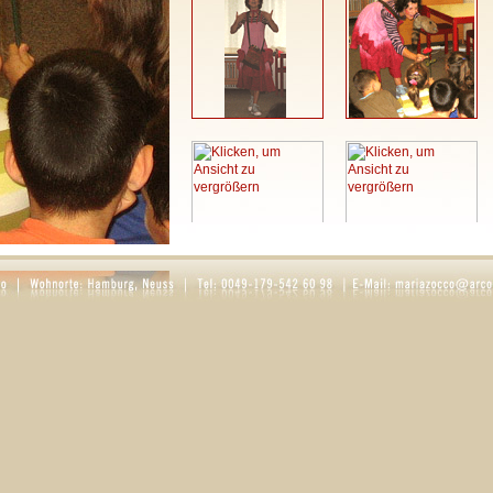
Spieldauer: ca. 30-45 min. Das Stück ist für Kinde
geeignet.
Das Kinderprogramm eignet sich z. B. für diese
Kindergartenfeste
Weihnachtsfeiern
Jubiläumsfeiern
Kinderanimation auf Hochzeiten
Private Anlässe, sowie Kindergeburtstage
Firmenveranstaltungen