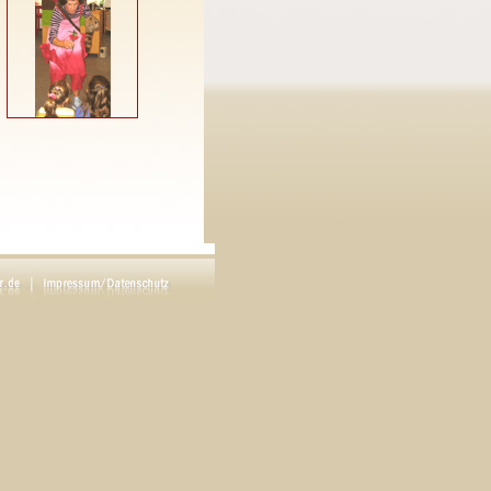
r von 3-10 Jahren
 Anlässe/Events: