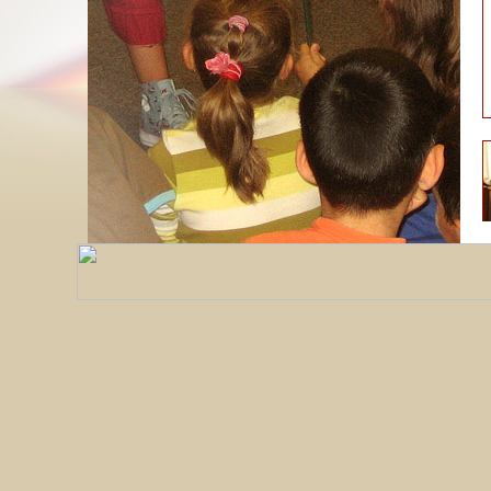
S
g
D