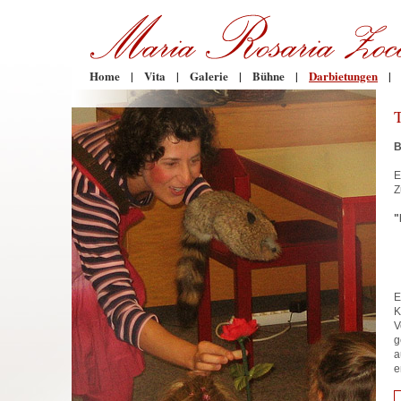
Home
|
Vita
|
Galerie
|
Bühne
|
Darbietungen
|
B
E
Z
"
E
K
V
g
a
e