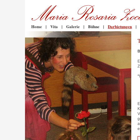
Home
|
Vita
|
Galerie
|
Bühne
|
Darbietungen
|
B
E
Z
"
E
K
V
g
a
e