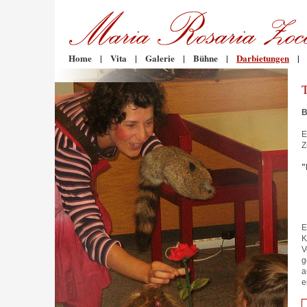
Home
|
Vita
|
Galerie
|
Bühne
|
Darbietungen
|
B
E
Z
"
E
K
V
g
a
e