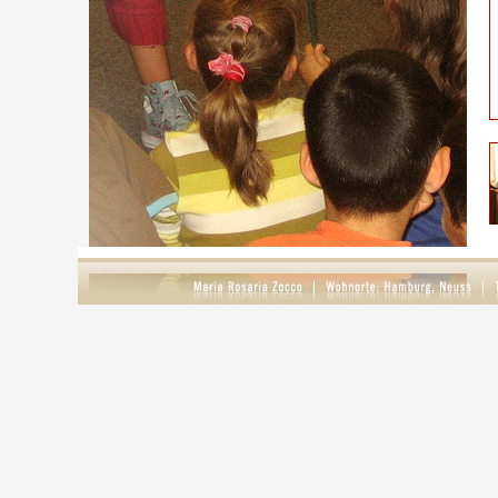
S
g
D