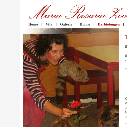
Home
|
Vita
|
Galerie
|
Bühne
|
Darbietungen
|
B
E
Z
"
E
K
V
g
a
e