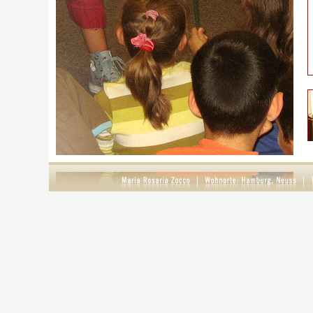
S
g
D