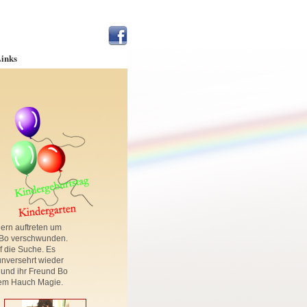
inks
dern auftreten um
 Bo verschwunden.
uf die Suche. Es
unversehrt wieder
i und ihr Freund Bo
inem Hauch Magie.