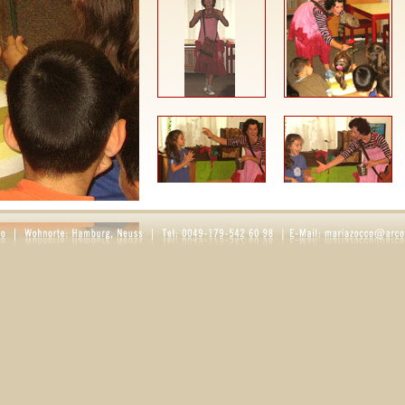
Spieldauer: ca. 30-45 min. Das Stück ist für Kinde
geeignet.
Das Kinderprogramm eignet sich z. B. für diese
Kindergartenfeste
Weihnachtsfeiern
Jubiläumsfeiern
Kinderanimation auf Hochzeiten
Private Anlässe, sowie Kindergeburtstage
Firmenveranstaltungen