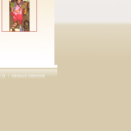
r von 3-10 Jahren
 Anlässe/Events: