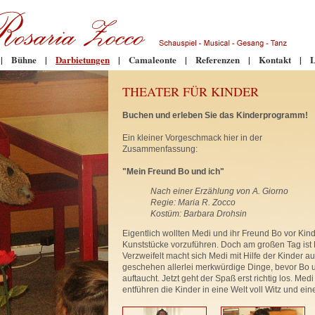
|
Bühne
|
Darbietungen
|
Camaleonte
|
Referenzen
|
Kontakt
|
L
THEATER FÜR KINDER
Buchen und erleben Sie das Kinderprogramm!
Ein kleiner Vorgeschmack hier in der
Zusammenfassung:
"Mein Freund Bo und ich"
Nach einer Erzählung von A. Giorno
Regie: Maria R. Zocco
Kostüm: Barbara Drohsin
Eigentlich wollten Medi und ihr Freund Bo vor Kin
Kunststücke vorzuführen. Doch am großen Tag ist
Verzweifelt macht sich Medi mit Hilfe der Kinder a
geschehen allerlei merkwürdige Dinge, bevor Bo 
auftaucht. Jetzt geht der Spaß erst richtig los. Med
entführen die Kinder in eine Welt voll Witz und e