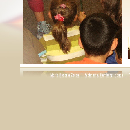
S
g
D