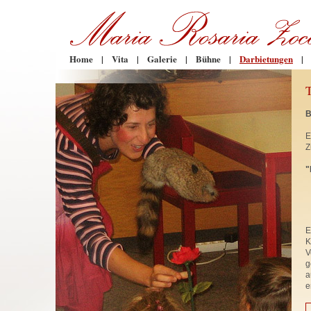
Home
|
Vita
|
Galerie
|
Bühne
|
Darbietungen
|
B
E
Z
"
E
K
V
g
a
e