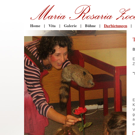
Home
|
Vita
|
Galerie
|
Bühne
|
Darbietungen
|
B
E
Z
"
E
K
V
g
a
e