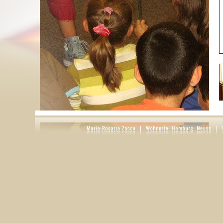
S
g
D