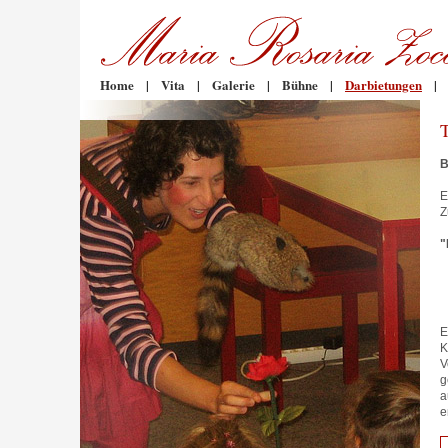
Home
|
Vita
|
Galerie
|
Bühne
|
Darbietungen
|
B
E
Z
"
E
K
V
g
a
e