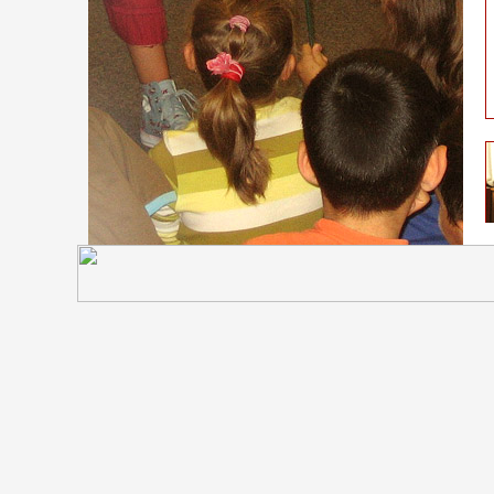
S
g
D