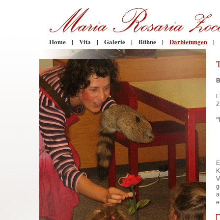
Home
|
Vita
|
Galerie
|
Bühne
|
Darbietungen
|
B
E
Z
"
E
K
V
g
a
e