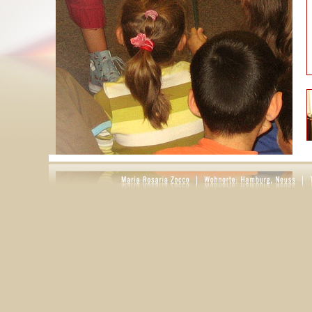
S
g
D