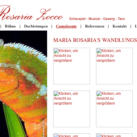
|
Bühne
|
Darbietungen
|
Camaleonte
|
Referenzen
|
Kontakt
|
L
MARIA ROSARIA'S WANDLUNGS