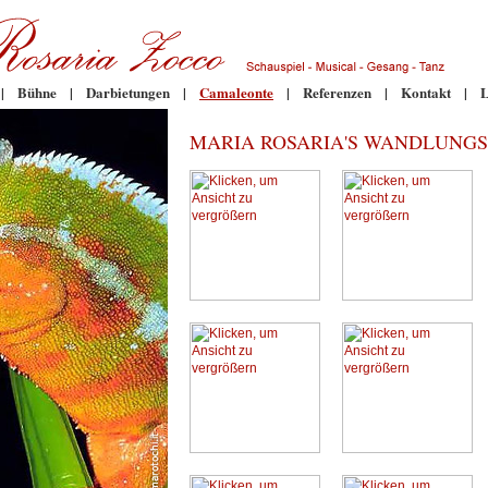
|
Bühne
|
Darbietungen
|
Camaleonte
|
Referenzen
|
Kontakt
|
L
MARIA ROSARIA'S WANDLUNGS