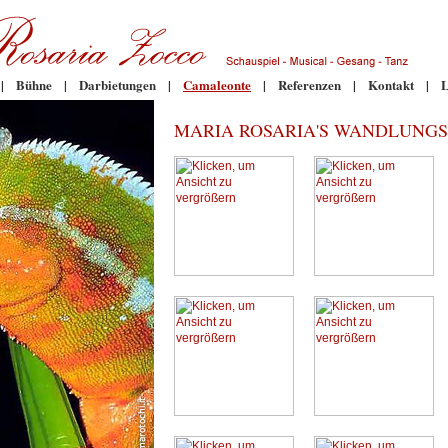
|
Bühne
|
Darbietungen
|
Camaleonte
|
Referenzen
|
Kontakt
|
L
MARIA ROSARIA'S WANDLUNGS