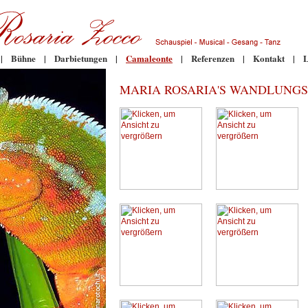
|
Bühne
|
Darbietungen
|
Camaleonte
|
Referenzen
|
Kontakt
|
L
MARIA ROSARIA'S WANDLUNGS