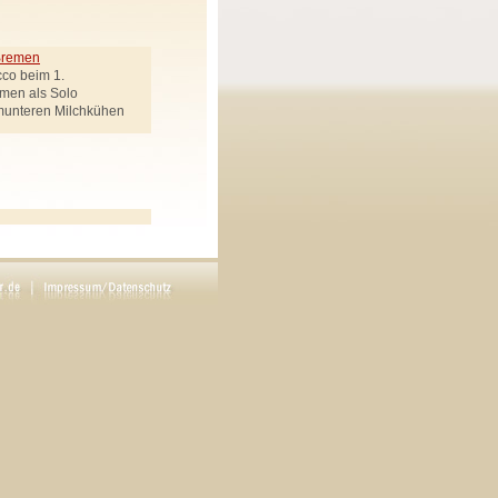
 Bremen
cco beim 1.
emen als Solo
munteren Milchkühen
ek genannt
Regie: Carsten Werner
en drei Goldenen Haaren"
rötenbote, Räuberchef,
Uhlemann