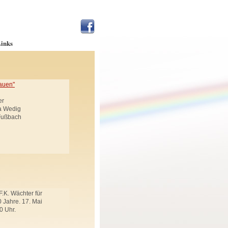
inks
auen"
er
ja Wedig
 Fußbach
F.K. Wächter für
 Jahre. 17. Mai
0 Uhr.