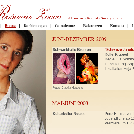
|
Bühne
|
Darbietungen
|
Camaleonte
|
Referenzen
|
Kontakt
|
L
JUNI-DEZEMBER 2009
Schwankhalle Bremen
"Schwarze Jungfr
Rolle: Krüppel
Regie: Ela Somm
Inszenierung: An
Installation: Anja
Fotos: Claudia Hoppens
MAI-JUNI 2008
Kulturkeller Neuss
Prinz Hamlet von 
Jugendliche ab 10
Premiere um 16:0