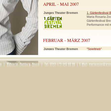
APRIL - MAI 2007
Junges Theater Bremen
1. Gärtenfestival
Maria Rosaria Zo
Gärtenfestival Br
Performance mit 
FEBRUAR - MÄRZ 2007
Junges Theater Bremen
"Spieltrieb"
Rolle: Frau Smut
Schneewittchen, 
SEPTEMBER - DEZEMBER 2006
Ernst Deutsch Theater
"Der Teufel mit d
(in Hamburg)
Rollen: Knappe, K
Regie: Hartmut 