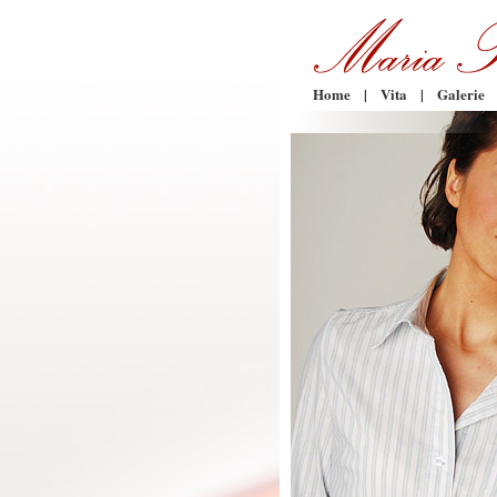
Home
|
Vita
|
Galerie