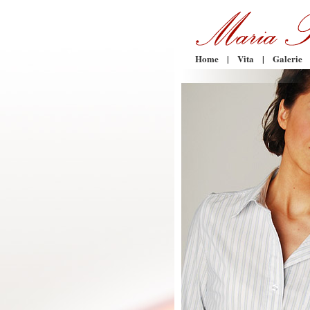
Home
|
Vita
|
Galerie