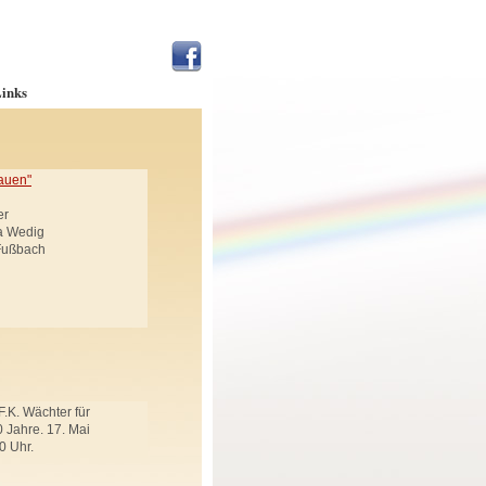
inks
auen"
er
ja Wedig
 Fußbach
F.K. Wächter für
 Jahre. 17. Mai
0 Uhr.