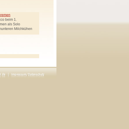
 Bremen
cco beim 1.
emen als Solo
munteren Milchkühen
ek genannt
Regie: Carsten Werner
en drei Goldenen Haaren"
rötenbote, Räuberchef,
Uhlemann