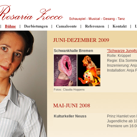
|
Bühne
|
Darbietungen
|
Camaleonte
|
Referenzen
|
Kontakt
|
L
JUNI-DEZEMBER 2009
Schwankhalle Bremen
"Schwarze Jungfr
Rolle: Krüppel
Regie: Ela Somm
Inszenierung: An
Installation: Anja
Fotos: Claudia Hoppens
MAI-JUNI 2008
Kulturkeller Neuss
Prinz Hamlet von 
Jugendliche ab 10
Premiere um 16:0