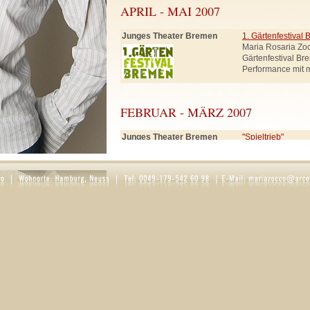
APRIL - MAI 2007
Junges Theater Bremen
1. Gärtenfestival
Maria Rosaria Zo
Gärtenfestival Br
Performance mit 
FEBRUAR - MÄRZ 2007
Junges Theater Bremen
"Spieltrieb"
Rolle: Frau Smut
Schneewittchen, 
SEPTEMBER - DEZEMBER 2006
Ernst Deutsch Theater
"Der Teufel mit d
(in Hamburg)
Rollen: Knappe, K
Regie: Hartmut 