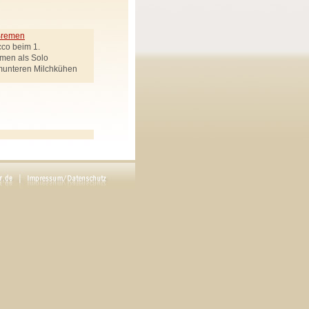
 Bremen
cco beim 1.
emen als Solo
munteren Milchkühen
ek genannt
Regie: Carsten Werner
en drei Goldenen Haaren"
rötenbote, Räuberchef,
Uhlemann