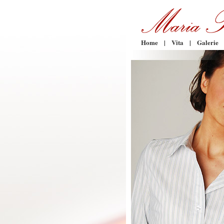
Home
|
Vita
|
Galerie