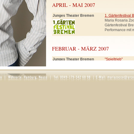
APRIL - MAI 2007
Junges Theater Bremen
1. Gärtenfestival
Maria Rosaria Zo
Gärtenfestival Br
Performance mit 
FEBRUAR - MÄRZ 2007
Junges Theater Bremen
"Spieltrieb"
Rolle: Frau Smut
Schneewittchen, 
SEPTEMBER - DEZEMBER 2006
Ernst Deutsch Theater
"Der Teufel mit d
(in Hamburg)
Rollen: Knappe, K
Regie: Hartmut 