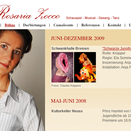
|
Bühne
|
Darbietungen
|
Camaleonte
|
Referenzen
|
Kontakt
|
L
JUNI-DEZEMBER 2009
Schwankhalle Bremen
"Schwarze Jungfr
Rolle: Krüppel
Regie: Ela Somm
Inszenierung: An
Installation: Anja
Fotos: Claudia Hoppens
MAI-JUNI 2008
Kulturkeller Neuss
Prinz Hamlet von 
Jugendliche ab 10
Premiere um 16:0