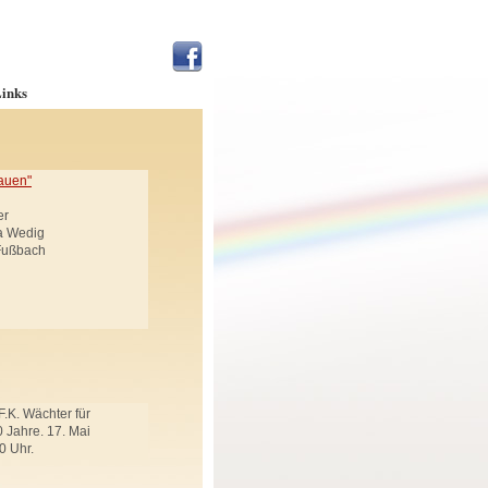
inks
auen"
er
ja Wedig
 Fußbach
F.K. Wächter für
 Jahre. 17. Mai
0 Uhr.