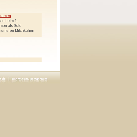
 Bremen
cco beim 1.
emen als Solo
munteren Milchkühen
ek genannt
Regie: Carsten Werner
en drei Goldenen Haaren"
rötenbote, Räuberchef,
Uhlemann