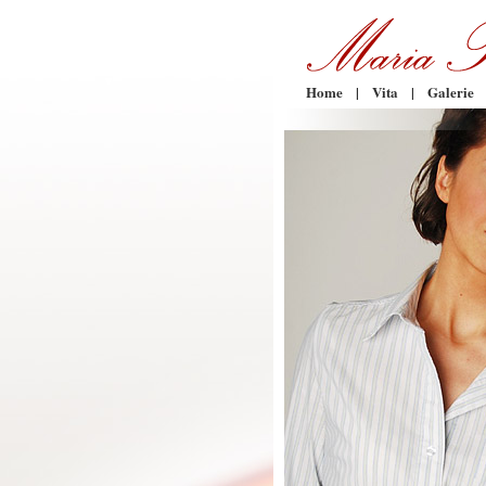
Home
|
Vita
|
Galerie