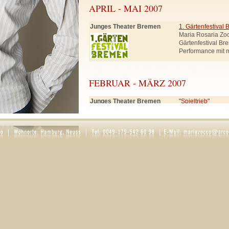
APRIL - MAI 2007
Junges Theater Bremen
1. Gärtenfestival
Maria Rosaria Zo
Gärtenfestival Br
Performance mit 
FEBRUAR - MÄRZ 2007
Junges Theater Bremen
"Spieltrieb"
Rolle: Frau Smut
Schneewittchen, 
SEPTEMBER - DEZEMBER 2006
Ernst Deutsch Theater
"Der Teufel mit d
(in Hamburg)
Rollen: Knappe, K
Regie: Hartmut 