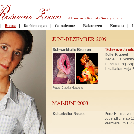
|
Bühne
|
Darbietungen
|
Camaleonte
|
Referenzen
|
Kontakt
|
L
JUNI-DEZEMBER 2009
Schwankhalle Bremen
"Schwarze Jungfr
Rolle: Krüppel
Regie: Ela Somm
Inszenierung: An
Installation: Anja
Fotos: Claudia Hoppens
MAI-JUNI 2008
Kulturkeller Neuss
Prinz Hamlet von 
Jugendliche ab 10
Premiere um 16:0