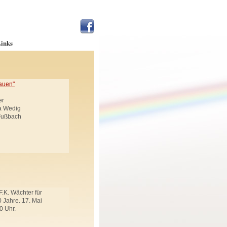
inks
auen"
er
ja Wedig
 Fußbach
F.K. Wächter für
 Jahre. 17. Mai
0 Uhr.