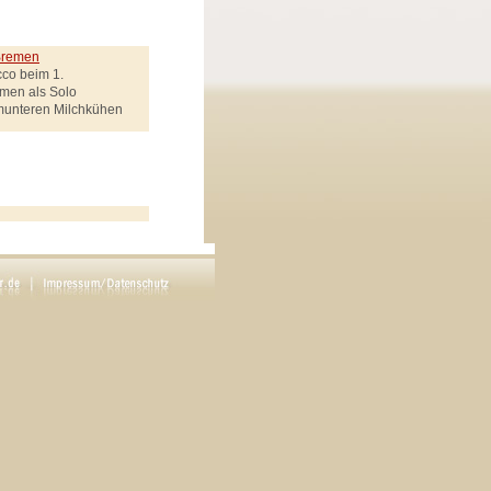
 Bremen
cco beim 1.
emen als Solo
munteren Milchkühen
ek genannt
Regie: Carsten Werner
en drei Goldenen Haaren"
rötenbote, Räuberchef,
Uhlemann