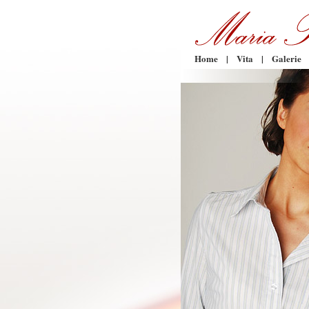
Home
|
Vita
|
Galerie