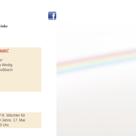
inks
auen"
er
ja Wedig
 Fußbach
F.K. Wächter für
 Jahre. 17. Mai
0 Uhr.