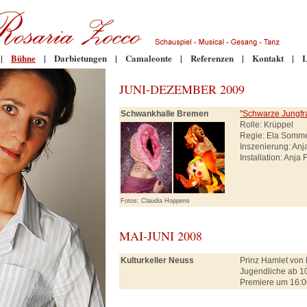
|
Bühne
|
Darbietungen
|
Camaleonte
|
Referenzen
|
Kontakt
|
L
JUNI-DEZEMBER 2009
Schwankhalle Bremen
"Schwarze Jungfr
Rolle: Krüppel
Regie: Ela Somm
Inszenierung: An
Installation: Anja
Fotos: Claudia Hoppens
MAI-JUNI 2008
Kulturkeller Neuss
Prinz Hamlet von 
Jugendliche ab 10
Premiere um 16:0