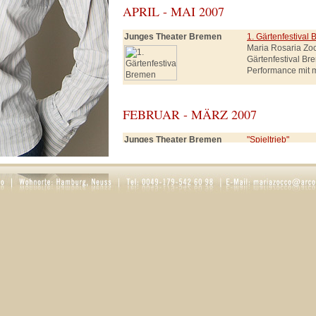
APRIL - MAI 2007
Junges Theater Bremen
1. Gärtenfestival
Maria Rosaria Zo
Gärtenfestival Br
Performance mit 
FEBRUAR - MÄRZ 2007
Junges Theater Bremen
"Spieltrieb"
Rolle: Frau Smut
Schneewittchen, 
SEPTEMBER - DEZEMBER 2006
Ernst Deutsch Theater
"Der Teufel mit d
(in Hamburg)
Rollen: Knappe, K
Regie: Hartmut 