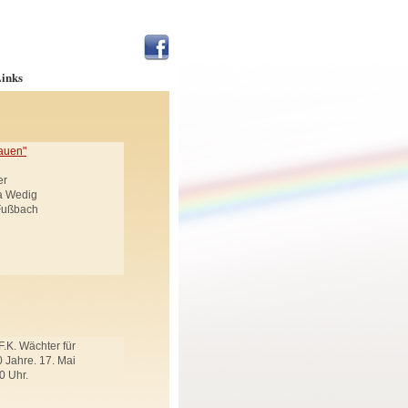
inks
auen"
er
ja Wedig
 Fußbach
F.K. Wächter für
 Jahre. 17. Mai
0 Uhr.