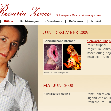
|
Bühne
|
Darbietungen
|
Camaleonte
|
Referenzen
|
Kontakt
|
L
JUNI-DEZEMBER 2009
Schwankhalle Bremen
"Schwarze Jungfr
Rolle: Krüppel
Regie: Ela Somm
Inszenierung: An
Installation: Anja
Fotos: Claudia Hoppens
MAI-JUNI 2008
Kulturkeller Neuss
Prinz Hamlet von 
Jugendliche ab 10
Premiere um 16:0