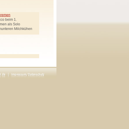
 Bremen
cco beim 1.
emen als Solo
munteren Milchkühen
ek genannt
Regie: Carsten Werner
en drei Goldenen Haaren"
rötenbote, Räuberchef,
Uhlemann