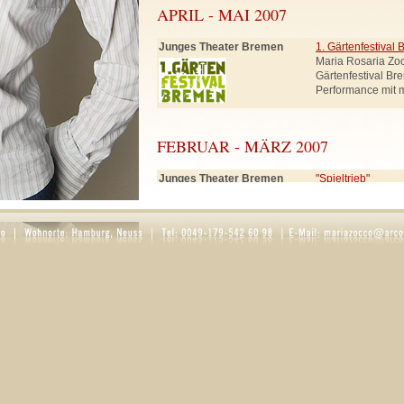
APRIL - MAI 2007
Junges Theater Bremen
1. Gärtenfestival
Maria Rosaria Zo
Gärtenfestival Br
Performance mit 
FEBRUAR - MÄRZ 2007
Junges Theater Bremen
"Spieltrieb"
Rolle: Frau Smut
Schneewittchen, 
SEPTEMBER - DEZEMBER 2006
Ernst Deutsch Theater
"Der Teufel mit d
(in Hamburg)
Rollen: Knappe, K
Regie: Hartmut 