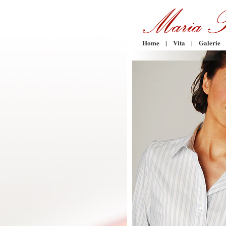
Home
|
Vita
|
Galerie