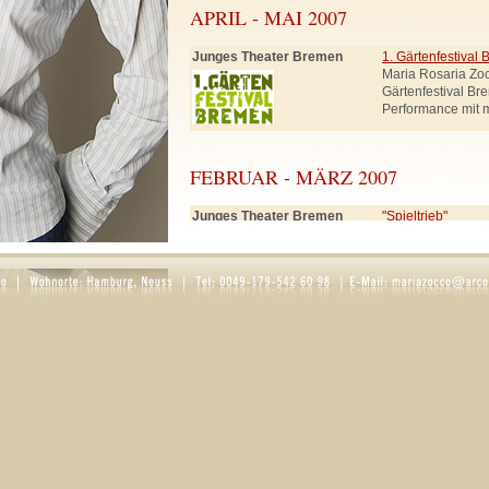
APRIL - MAI 2007
Junges Theater Bremen
1. Gärtenfestival
Maria Rosaria Zo
Gärtenfestival Br
Performance mit 
FEBRUAR - MÄRZ 2007
Junges Theater Bremen
"Spieltrieb"
Rolle: Frau Smut
Schneewittchen, 
SEPTEMBER - DEZEMBER 2006
Ernst Deutsch Theater
"Der Teufel mit d
(in Hamburg)
Rollen: Knappe, K
Regie: Hartmut 