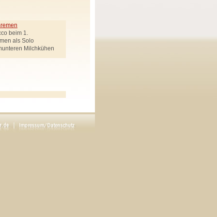
 Bremen
cco beim 1.
emen als Solo
munteren Milchkühen
ek genannt
Regie: Carsten Werner
en drei Goldenen Haaren"
rötenbote, Räuberchef,
Uhlemann