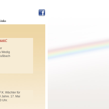
inks
auen"
er
ja Wedig
 Fußbach
F.K. Wächter für
 Jahre. 17. Mai
0 Uhr.