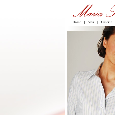
Home
|
Vita
|
Galerie