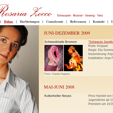
|
Bühne
|
Darbietungen
|
Camaleonte
|
Referenzen
|
Kontakt
|
L
JUNI-DEZEMBER 2009
Schwankhalle Bremen
"Schwarze Jungfr
Rolle: Krüppel
Regie: Ela Somm
Inszenierung: An
Installation: Anja
Fotos: Claudia Hoppens
MAI-JUNI 2008
Kulturkeller Neuss
Prinz Hamlet von 
Jugendliche ab 10
Premiere um 16:0